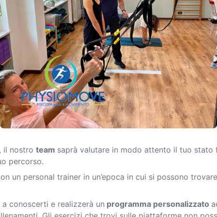
, il nostro
team
saprà valutare in modo attento il tuo stato fi
uo percorso.
con un personal trainer in un’epoca in cui si possono trovare
à a conoscerti e realizzerà un
programma personalizzato
a
llenamenti. Gli esercizi che trovi sulle piattaforme non po