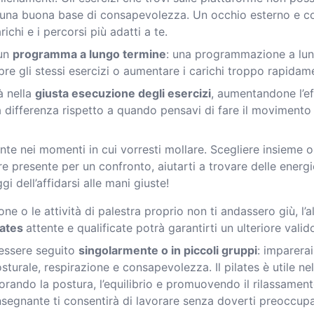
 una buona base di consapevolezza. Un occhio esterno e co
arichi e i percorsi più adatti a te.
 un
programma a lungo termine
: una programmazione a lu
pre gli stessi esercizi o aumentare i carichi troppo rapida
rà nella
giusta esecuzione degli esercizi
, aumentandone l’ef
 differenza rispetto a quando pensavi di fare il moviment
nte nei momenti in cui vorresti mollare. Scegliere insieme ob
e presente per un confronto, aiutarti a trovare delle energ
i dell’affidarsi alle mani giuste!
ne o le attività di palestra proprio non ti andassero giù, l’
lates
attente e qualificate potrà garantirti un ulteriore val
i essere seguito
singolarmente o in piccoli gruppi
: imparera
posturale, respirazione e consapevolezza. Il pilates è utile n
rando la postura, l’equilibrio e promuovendo il rilassamento e
nsegnante ti consentirà di lavorare senza doverti preoccupa