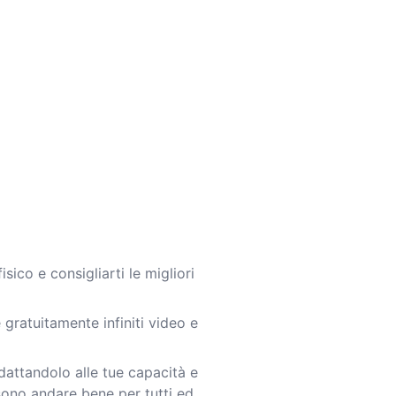
sico e consigliarti le migliori
 gratuitamente infiniti video e
dattandolo alle tue capacità e
ssono andare bene per tutti ed