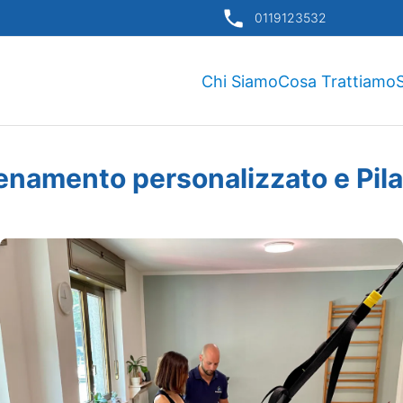
0119123532
Chi Siamo
Cosa Trattiamo
S
enamento personalizzato e Pil